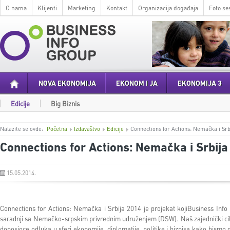
O nama
Klijenti
Marketing
Kontakt
Organizacija događaja
Foto ses
NOVA EKONOMIJA
EKONOM I JA
EKONOMIJA 3
Edicije
Big Biznis
Nalazite se ovde:
Početna
Izdavaštvo
Edicije
Connections for Actions: Nemačka i Srb
Connections for Actions: Nemačka i Srbija
15.05.2014.
Connections for Actions: Nemačka i Srbija 2014 je projekat kojiBusiness Info
saradnji sa Nemačko-srpskim privrednim udruženjem (DSW). Naš zajednički ci
donosioce odluka u sferi ekonomije, diplomatije, politike i biznisa kako bismo