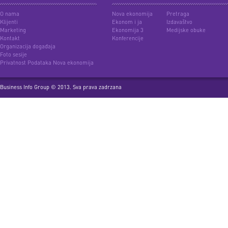
O nama
Nova ekonomija
Pretraga
Klijenti
Ekonom i ja
Izdavaštvo
Marketing
Ekonomija 3
Medijske obuke
Kontakt
Konferencije
Organizacija događaja
Foto sesije
Privatnost Podataka Nova ekonomija
Business Info Group © 2013. Sva prava zadrzana