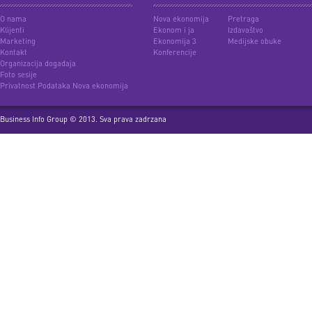
O nama
Nova ekonomija
Pretraga
Klijenti
Ekonom i ja
Izdavaštvo
Marketing
Ekonomija 3
Medijske obuke
Kontakt
Konferencije
Organizacija događaja
Foto sesije
Privatnost Podataka Nova ekonomija
Business Info Group © 2013. Sva prava zadrzana