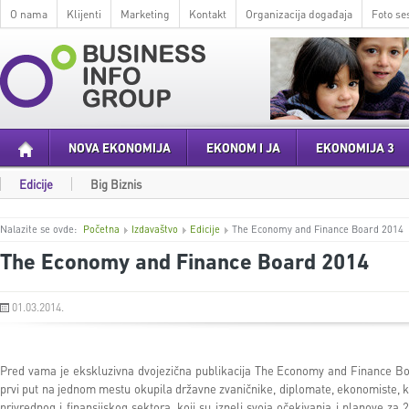
O nama
Klijenti
Marketing
Kontakt
Organizacija događaja
Foto ses
NOVA EKONOMIJA
EKONOM I JA
EKONOMIJA 3
Edicije
Big Biznis
Nalazite se ovde:
Početna
Izdavaštvo
Edicije
The Economy and Finance Board 2014
The Economy and Finance Board 2014
01.03.2014.
Pred vama je ekskluzivna dvojezična publikacija The Economy and Finance Bo
prvi put na jednom mestu okupila državne zvaničnike, diplomate, ekonomiste, k
privrednog i finansijskog sektora, koji su izneli svoja očekivanja i planove za