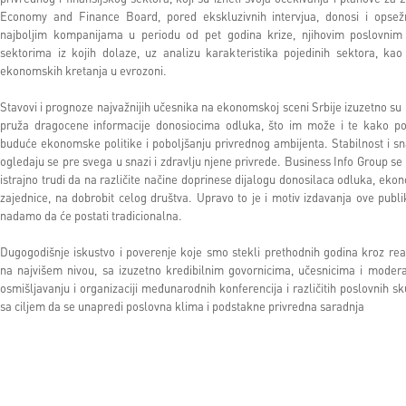
Economy and Finance Board, pored ekskluzivnih intervjua, donosi i opsežn
najboljim kompanijama u periodu od pet godina krize, njihovim poslovni
sektorima iz kojih dolaze, uz analizu karakteristika pojedinih sektora, k
ekonomskih kretanja u evrozoni.
Stavovi i prognoze najvažnijih učesnika na ekonomskoj sceni Srbije izuzetno su 
pruža dragocene informacije donosiocima odluka, što im može i te kako po
buduće ekonomske politike i poboljšanju privrednog ambijenta. Stabilnost i s
ogledaju se pre svega u snazi i zdravlju njene privrede. Business Info Group s
istrajno trudi da na različite načine doprinese dijalogu donosilaca odluka, eko
zajednice, na dobrobit celog društva. Upravo to je i motiv izdavanja ove publi
nadamo da će postati tradicionalna.
Dugogodišnje iskustvo i poverenje koje smo stekli prethodnih godina kroz real
na najvišem nivou, sa izuzetno kredibilnim govornicima, učesnicima i modera
osmišljavanju i organizaciji međunarodnih konferencija i različitih poslovnih s
sa ciljem da se unapredi poslovna klima i podstakne privredna saradnja