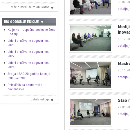
08.02.20
više o medijskim obukama
detaljnij
BIG GODIŠNJE EDICIJE
Medij
Ko je ko - Uspešne poslovne žene
inovac
u Srbiji
15.12.20
Lideri društvene odgovornosti
2023
detaljnij
Lideri društvene odgovornosti
2022
Lideri društvene odgovornosti
Maske
2021
25.11.20
Srbija i SAD 20 godine kasnije
detaljnij
(2000-2020)
Priručnik za ekonomsko
novinarstvo
ostale edicije
Slab 
27.09.20
detaljnij