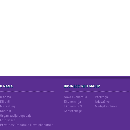
O NAMA
BUSINESS INFO GROUP
O nama
Nova ekonomija
Pretraga
Klijenti
Ekonom i ja
Izdavaštvo
Marketing
Ekonomija 3
Medijske obuke
Kontakt
Konferencije
Organizacija događaja
Foto sesije
Privatnost Podataka Nova ekonomija