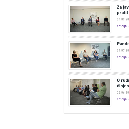
Za ja
profit
24.09.20
detaljnij
Pande
01.07.20
detaljnij
O rudn
činjen
28.06.20
detaljnij